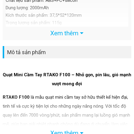
Chất liệu sản phẩm: ABS+PC+silicon
Dung lượng: 2000mAh
Kích thước sản phẩm: 37,5*52*120mm
Trọng lượng sản phẩm: 115g
Xem thêm
Mô tả sản phẩm
Quạt Mini Cầm Tay RTAKO F100 – Nhỏ gọn, pin lâu, gió mạnh
vượt mong đợi
RTAKO F100
là mẫu quạt mini cầm tay sở hữu thiết kế hiện đại,
tinh tế và cực kỳ tiện lợi cho những ngày nắng nóng. Với tốc độ
quay lên đến 7000 vòng/phút, sản phẩm mang lại luồng gió mạnh
mẽ, giúp bạn giải nhiệt nhanh chóng dù đang di chuyển, làm việc
Xem thêm
hay nghỉ ngơi.