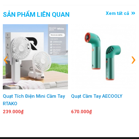
Đèn LED tiện lợi – Theo dõi trạng thái trong nháy mắt
Xem tất cả
SẢN PHẨM LIÊN QUAN
F100 tích hợp đèn LED hiển thị, giúp người dùng dễ dàng nhận biết
tình trạng hoạt động như bật/tắt, mức gió đang dùng hoặc tình
trạng pin. Mọi thứ được thể hiện rõ ràng, hỗ trợ sử dụng tiện lợi và
thông minh hơn mỗi ngày.
‹
›
Quạt Tích Điện Mini Cầm Tay
Quạt Cầm Tay AECOOLY
RTAKO
239.000₫
670.000₫