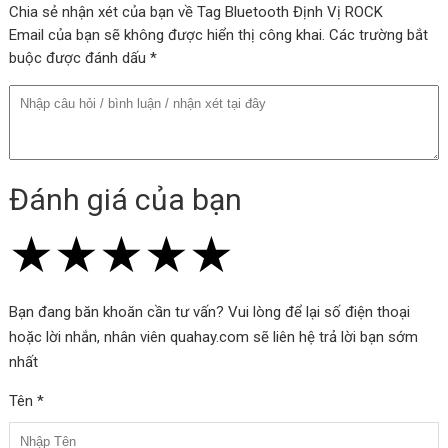
Chia sẻ nhận xét của bạn về Tag Bluetooth Định Vị ROCK
Email của bạn sẽ không được hiển thị công khai. Các trường bắt
Tính năng Tag Bluetooth Định Vị ROCK
buộc được đánh dấu *
Crayon Shinchan Tag Wireless Smart
Tracker (Thời lượng pin lên tới 365 ngày,
Works with Apple Find My)
Định Vị Chính Xác
Đánh giá của bạn
Sử dụng công nghệ Bluetooth, ROCK Tag Wireless Smart Tracker
★
★
★
★
★
★
★
★
★
★
★
★
★
★
★
cho phép bạn dễ dàng xác định vị trí chính xác của vật dụng mà
bạn đính kèm tag.
Bạn đang băn khoăn cần tư vấn? Vui lòng để lại số điện thoại
Thời Lượng Pin Dài
hoặc lời nhắn, nhân viên quahay.com sẽ liên hệ trả lời bạn sớm
nhất
Với thời lượng pin lên tới 365 ngày, bạn không cần phải lo lắng về
việc thường xuyên thay pin cho thiết bị.
Tên *
Hoạt Động với Apple Find My