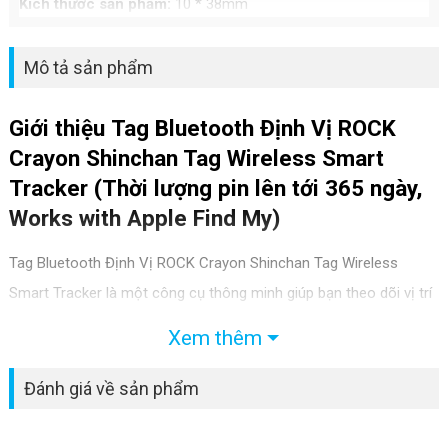
Kích thước sản phẩm:
10 * 38mm
Mô tả sản phẩm
Giới thiệu Tag Bluetooth Định Vị ROCK
Crayon Shinchan Tag Wireless Smart
Tracker (Thời lượng pin lên tới 365 ngày,
Works with Apple Find My)
Tag Bluetooth Định Vị ROCK Crayon Shinchan Tag Wireless
Smart Tracker là một công cụ thông minh giúp bạn theo dõi vị trí
của các vật dụng cá nhân như chìa khóa, ví, điện thoại di động và
Xem thêm
các đồ vật quan trọng khác. Với thiết kế nhỏ gọn và tính năng tiện
ích, sản phẩm này sẽ giúp bạn không bao giờ mất mất một vật
Đánh giá về sản phẩm
dụng nào quan trọng nữa.