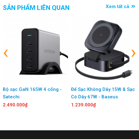
Hình Ảnh Cáp Mạng LAN Flat Cat.7
Xem tất cả
SẢN PHẨM LIÊN QUAN
VENTION ICA (Flat Cable, 10Gbps)
‹
›
Bộ sạc GaN 165W 4 cổng -
Đế Sạc Không Dây 15W & Sạc
Satechi
Có Dây 67W - Baseus
2.490.000₫
1.239.000₫