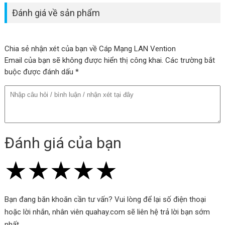
Đánh giá về sản phẩm
Tính năng Cáp Mạng LAN Flat Cat.7
VENTION ICA (Flat Cable, 10Gbps)
Chia sẻ nhận xét của bạn về Cáp Mạng LAN Vention
Email của bạn sẽ không được hiển thị công khai. Các trường bắt
Tốc độ truyền dữ liệu cao
buộc được đánh dấu *
Với tiêu chuẩn Cat 7, cáp này hỗ trợ tốc độ truyền dữ liệu lên đến
10 Gigabit mỗi giây. Bạn có thể truyền tải các tập tin lớn, xem
video 4K, chơi game trực tuyến mà không gặp phải hiện tượng
giật lag hay chậm trễ.
Đánh giá của bạn
Hiệu suất ổn định
★
★
★
★
★
★
★
★
★
★
★
★
★
★
★
Được làm từ vật liệu chất lượng cao, cáp có khả năng chống
nhiễu và giảm thiểu hiện tượng nhiễu điện từ (EMI) và nhiễu kỹ
Bạn đang băn khoăn cần tư vấn? Vui lòng để lại số điện thoại
hoặc lời nhắn, nhân viên quahay.com sẽ liên hệ trả lời bạn sớm
thuật số (RFI). Điều này đảm bảo tín hiệu mạng luôn ổn định và
nhất