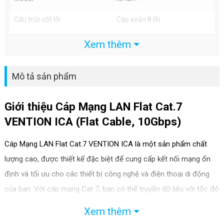
Cấu trúc cốt lõi
Cặp xoắn 8 lõi
Tốc độ
10Gbps
Xem thêm
Băng thông
600MHz
Mô tả sản phẩm
Cấu tạo
Aluminum Foil + Metal Weave
Chất liệu
PVC
Giới thiệu Cáp Mạng LAN Flat Cat.7
VENTION ICA (Flat Cable, 10Gbps)
Màu
Đen+Tím
Cáp Mạng LAN Flat Cat.7 VENTION ICA là một sản phẩm chất
Tiết diện dây
30 AGW
lượng cao, được thiết kế đặc biệt để cung cấp kết nối mạng ổn
định và tối ưu cho các thiết bị công nghệ và điện thoại di động
của bạn. Với cáp mạng Cat 7, bạn có thể truyền dữ liệu với tốc độ
cao, đảm bảo trải nghiệm mạng mượt mà, ổn định và không bị
Xem thêm
gián đoạn.