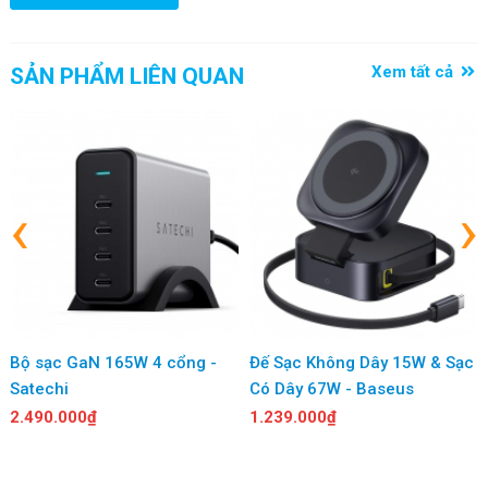
Xem tất cả
SẢN PHẨM LIÊN QUAN
‹
›
Bộ sạc GaN 165W 4 cổng -
Đế Sạc Không Dây 15W & Sạc
Satechi
Có Dây 67W - Baseus
2.490.000₫
1.239.000₫