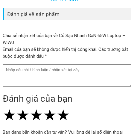
USB-C2: 5V 1.5A
sạc truyền thống sử dụng silicon. Điều này có nghĩa là nó ít
USB-A: 5V 1.5A
Đánh giá về sản phẩm
Điện áp: Điện áp đầy đủ
tỏa nhiệt hơn và dễ dàng mang theo.
Chứng nhận: 3C/CE
Chia sẻ nhận xét của bạn về Củ Sạc Nhanh GaN 65W Laptop –
WiWU
Email của bạn sẽ không được hiển thị công khai. Các trường bắt
buộc được đánh dấu *
Đánh giá của bạn
★
★
★
★
★
★
★
★
★
★
★
★
★
★
★
Bạn đang băn khoăn cần tư vấn? Vui lòng để lại số điện thoại