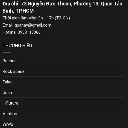
Địa chỉ: 73 Nguyễn Đức Thuận, Phường 13, Quận Tân
gian ngắn mà không làm gián đoạn công việc. Chip thông minh
Bình, TP.HCM
tích hợp trong cáp bảo vệ thiết bị khỏi các rủi ro như quá tải, ngắn
Thời gian làm việc: 9h - 17h (T2-CN)
mạch hoặc quá nhiệt.
Email: quahay@gmail.com
Hotline: 0938117066
THƯƠNG HIỆU
Beasus
Rock space
Tako
Usam
HiFuture
Vention
WiWu