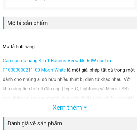
Mô tả sản phẩm
Mô tả tính năng
Cáp sạc đa năng 4 in 1 Baseus Versatile 60W dài 1m
P10383000211-00 Moon White
là một giải pháp tất cả trong một
dành cho những ai sở hữu nhiều thiết bị điện tử khác nhau. Với
khả năng tích hợp 4 đầu cáp (Type-C, Lightning và Micro USB),
sản phẩm hỗ trợ sạc nhanh và truyền dữ liệu cho nhiều loại thiết
Xem thêm
bị từ smartphone, tablet đến laptop và phụ kiện. Đây là phụ kiện lý
tưởng cho người dùng hiện đại, giúp tối ưu hóa không gian và
Đánh giá về sản phẩm
giảm bớt sự phiền toái khi phải mang theo nhiều sợi cáp riêng lẻ.