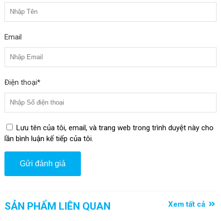
Thân thiện những vẫn siêu chắc chắn
Với tuổi thọ 20.000 lần uốn cong, loại cáp này đã sẵn sàng để xử
Email
lý các áp lực và căng thẳng trong việc sử dụng hàng ngày.
Điện thoại*
Lưu tên của tôi, email, và trang web trong trình duyệt này cho
lần bình luận kế tiếp của tôi.
Xem tất cả
SẢN PHẨM LIÊN QUAN