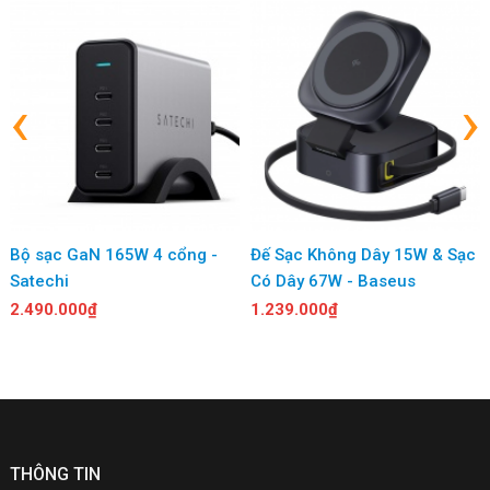
‹
›
Bộ sạc GaN 165W 4 cổng -
Đế Sạc Không Dây 15W & Sạc
Satechi
Có Dây 67W - Baseus
2.490.000₫
1.239.000₫
THÔNG TIN