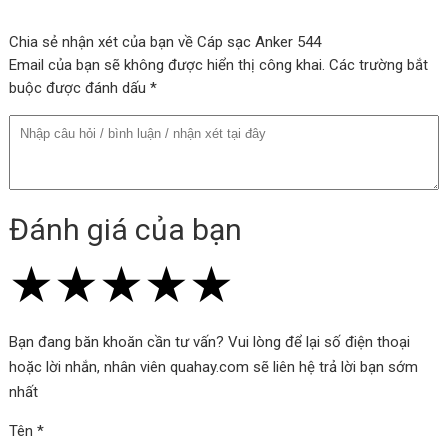
Chia sẻ nhận xét của bạn về Cáp sạc Anker 544
Email của bạn sẽ không được hiển thị công khai. Các trường bắt
buộc được đánh dấu *
Đánh giá của bạn
★
★
★
★
★
★
★
★
★
★
★
★
★
★
★
Thiết kế thân thiện với môi trường
Bạn đang băn khoăn cần tư vấn? Vui lòng để lại số điện thoại
hoặc lời nhắn, nhân viên quahay.com sẽ liên hệ trả lời bạn sớm
Bên ngoài của thân cáp được xây dựng bằng vật liệu sinh học từ
nhất
thực vật như ngô và mía.
Tên *