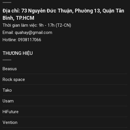
Địa chỉ: 73 Nguyễn Đức Thuận, Phường 13, Quận Tân
Bình, TP.HCM
Thời gian làm việc: 9h - 17h (T2-CN)
Email: quahay@gmail.com
Hotline: 0938117066
THƯƠNG HIỆU
Beasus
Rock space
Tako
Usam
Sạc nhanh 140W cho máy tính xách tay
HiFuture
Cung cấp tốc độ sạc nhanh nhất khi được kết nối bộ sạc hỗ trợ
Vention