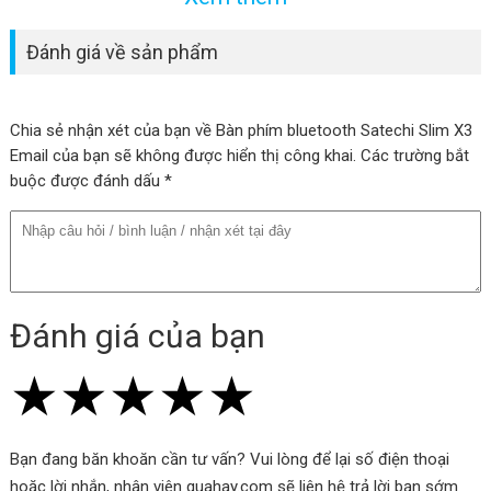
Đánh giá về sản phẩm
Chia sẻ nhận xét của bạn về Bàn phím bluetooth Satechi Slim X3
Email của bạn sẽ không được hiển thị công khai. Các trường bắt
buộc được đánh dấu *
Đánh giá của bạn
★
★
★
★
★
★
★
★
★
★
★
★
★
★
★
Bạn đang băn khoăn cần tư vấn? Vui lòng để lại số điện thoại
hoặc lời nhắn, nhân viên quahay.com sẽ liên hệ trả lời bạn sớm