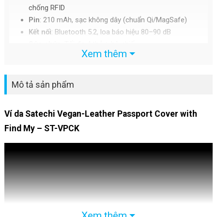
chống RFID
Pin
: 210 mAh, sạc không dây (chuẩn Qi/MagSafe)
Kết nối
: Bluetooth 5.2, loa báo hiệu 80–90 dB
Sức chứa
: Tối đa 4 thẻ + hộ chiếu
Xem thêm
Mô tả sản phẩm
Ví da Satechi Vegan-Leather Passport Cover with
Find My – ST-VPCK
Xem thêm