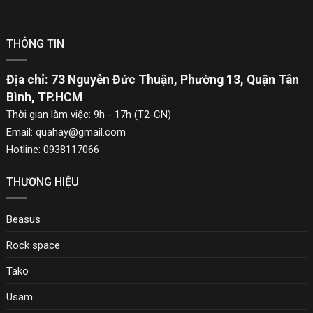
Lưu trữ đồ đạc của bạn
THÔNG TIN
Có khe cắm cho tối đa bốn thẻ hoặc tài liệu quan trọng và chức
Địa chỉ: 73 Nguyễn Đức Thuận, Phường 13, Quận Tân
năng bảo vệ RFID để giữ an toàn cho thông tin nhạy cảm của
Bình, TP.HCM
Thời gian làm việc: 9h - 17h (T2-CN)
bạn.
Email: quahay@gmail.com
Hotline: 0938117066
THƯƠNG HIỆU
Du lịch theo phong cách
Beasus
Với thiết kế đẹp mắt, có thể dễ dàng bỏ vào túi quần hoặc hành lý
Rock space
xách tay—ít cồng kềnh hơn, tiện lợi hơn.
Tako
Usam