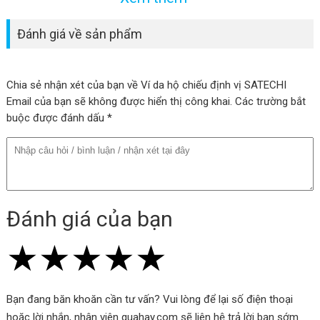
Đánh giá về sản phẩm
Chia sẻ nhận xét của bạn về Ví da hộ chiếu định vị SATECHI
Email của bạn sẽ không được hiển thị công khai. Các trường bắt
buộc được đánh dấu *
Đánh giá của bạn
★
★
★
★
★
★
★
★
★
★
★
★
★
★
★
Bạn đang băn khoăn cần tư vấn? Vui lòng để lại số điện thoại
hoặc lời nhắn, nhân viên quahay.com sẽ liên hệ trả lời bạn sớm