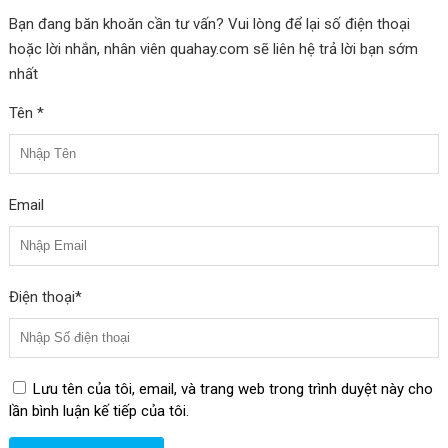
Thích hợp với mọi kích thước điện thoại
Bạn đang băn khoăn cần tư vấn? Vui lòng để lại số điện thoại
hoặc lời nhắn, nhân viên quahay.com sẽ liên hệ trả lời bạn sớm
Giá đỡ điện thoại cho bàn làm việc được thiết kế để tương thích
nhất
với các loại điện thoại di động có kích thước từ nhỏ đến lớn, phù
Tên *
hợp với hầu hết các dòng điện thoại hiện có trên thị trường.
Thiết kế đơn giản và tinh tế
Email
Với kiểu dáng đơn giản và hiện đại, giá đỡ điện thoại tạo điểm
nhấn thẩm mỹ cho không gian làm việc của bạn.
Dễ dàng sử dụng và di chuyển
Điện thoại*
Giá đỡ có thiết kế gập gọn và dễ dàng cài đặt, cho phép bạn dễ
dàng di chuyển và sử dụng ở nhiều vị trí khác nhau trên bàn làm
việc.
Lưu tên của tôi, email, và trang web trong trình duyệt này cho
lần bình luận kế tiếp của tôi.
Chất liệu chất lượng cao