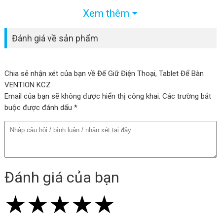
xem nội dung đa phương tiện.
Xem thêm
Đánh giá về sản phẩm
Tính năng Đế Giữ Điện Thoại, Tablet Để
Bàn VENTION KCZ (Alumiunm Material)
Chia sẻ nhận xét của bạn về Đế Giữ Điện Thoại, Tablet Để Bàn
Giữ điện thoại ổn định
VENTION KCZ
Email của bạn sẽ không được hiển thị công khai. Các trường bắt
Giá đỡ được thiết kế để giữ điện thoại di động của bạn ở vị trí
buộc được đánh dấu *
vững chắc trên bàn làm việc, ngăn chặn trượt và rơi của điện
thoại.
Tiết kiệm không gian
Đánh giá của bạn
Thiết kế nhỏ gọn giúp tiết kiệm không gian trên bàn làm việc,
đồng thời tạo ra một góc nhìn tốt hơn cho việc sử dụng điện
★
★
★
★
★
★
★
★
★
★
★
★
★
★
★
thoại trong quá trình làm việc hoặc xem nội dung đa phương tiện.