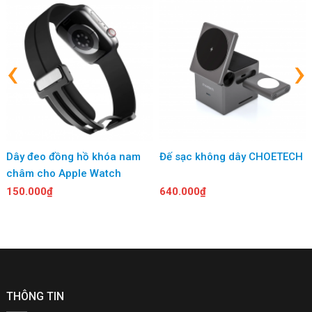
‹
›
Bạn luôn quan tâm đến sự An Toàn và Bảo Vệ cho những Người
Thân Yêu và những vật dụng tài sản Quan Trọng của mình? Hãy
để WiWU iTag WT-01 giúp bạn giải quyết điều này một cách Dễ
Dây đeo đồng hồ khóa nam
Đế sạc không dây CHOETECH
Dàng và Hiệu Quả. Với công nghệ định vị Tiên Tiến, iTag WT-01
châm cho Apple Watch
không chỉ là một thiết bị định vị thông minh mà còn là một người
150.000₫
640.000₫
bạn đồng hành đáng tin cậy trong mọi cuộc sống
THÔNG TIN