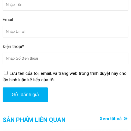
- Cảnh Báo khi Mất Kết Nối: Nếu thiết bị mất kết nối với điện thoại
của bạn, iTag WT-01 sẽ tự động phát ra cảnh báo, giúp bạn dễ
dàng tìm lại trong thời gian ngắn nhất.
Email
Điện thoại*
Lưu tên của tôi, email, và trang web trong trình duyệt này cho
lần bình luận kế tiếp của tôi.
Xem tất cả
SẢN PHẨM LIÊN QUAN