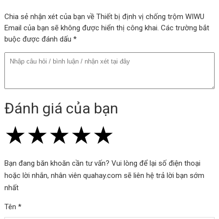
trạng thất lạc đồ đạc.
Chia sẻ nhận xét của bạn về Thiết bị định vị chống trộm WIWU
Email của bạn sẽ không được hiển thị công khai. Các trường bắt
Tính Năng Nổi Bật:
buộc được đánh dấu *
- Định Vị Nhanh Chóng & Chính Xác: Kết nối đơn giản với iPhone
hoặc iPad - iTag cần được xác định bằng ứng dụng Apple Find My
trên iPhone / iPad/ iPod touch/ MacBook - Đề xuất sử dụng phiên
bản iOS, iPadOS, hoặc macOS mới nhất.
- Khoảng cách tìm kiếm qua Bluetooth là khoảng 30-50 mét trong
Đánh giá của bạn
khu vực mở.
★
★
★
★
★
★
★
★
★
★
★
★
★
★
★
- Thời Gian Làm Việc Lâu Dài & Bền Bỉ: iTAG WT-01 có thể hoạt
động liên tục trong 300 ngày. Độ Bền Cao, Dễ Dàng thay thế Pin
và sử dụng trong thời gian dài.
Bạn đang băn khoăn cần tư vấn? Vui lòng để lại số điện thoại
hoặc lời nhắn, nhân viên quahay.com sẽ liên hệ trả lời bạn sớm
- Được chứng nhận bởi Apple Find My - WiWU iTag WT - 01 là đối
nhất
tác Đáng Tin Cậy, giúp Bảo Vệ Tài Sản Quan Trọng, Thú Cưng và
cả người Thân Yêu của bạn mọi lúc mọi nơi.
Tên *