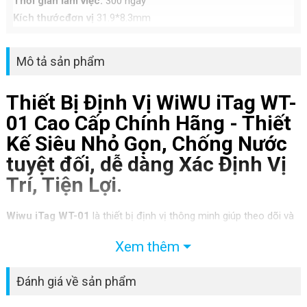
Thời gian làm việc:
300 ngày
Kích thướcđơn vị
31.9*8.3mm
Mô tả sản phẩm
Thiết Bị Định Vị WiWU iTag WT-
01 Cao Cấp Chính Hãng - Thiết
Kế Siêu Nhỏ Gọn, Chống Nước
tuyệt đối, dễ dàng Xác Định Vị
Trí, Tiện Lợi.
Wiwu iTag WT-01
là thiết bị định vị thông minh giúp theo dõi và
tìm kiếm đồ vật dễ dàng. Với thiết kế nhỏ gọn, tiện lợi và kết nối
Xem thêm
Bluetooth ổn định, sản phẩm giúp người dùng yên tâm hơn trong
việc quản lý các vật dụng cá nhân như chìa khóa, ví, balo… Đây là
Đánh giá về sản phẩm
giải pháp hữu ích cho cuộc sống hiện đại, hạn chế tối đa tình