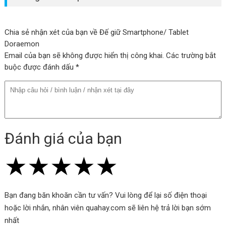
Doraemon Desktop Foldable Stand
Gập gọn và tiện lợi
Chia sẻ nhận xét của bạn về Đế giữ Smartphone/ Tablet
Doraemon
Sản phẩm có khả năng gập gọn, giúp bạn dễ dàng mang theo và
Email của bạn sẽ không được hiển thị công khai. Các trường bắt
sử dụng ở bất kỳ đâu.
buộc được đánh dấu *
Độ nghiêng điều chỉnh
Bạn có thể điều chỉnh độ nghiêng của giá đỡ để tạo góc nhìn tốt
nhất cho việc xem video, duyệt web, hoặc làm việc trên điện
Đánh giá của bạn
thoại.
★
★
★
★
★
★
★
★
★
★
★
★
★
★
★
Ổn định và bền bỉ
Sản phẩm được làm từ chất liệu chất lượng cao và thiết kế chắc
Bạn đang băn khoăn cần tư vấn? Vui lòng để lại số điện thoại
chắn, giúp giá đỡ đảm bảo ổn định và an toàn cho điện thoại của
hoặc lời nhắn, nhân viên quahay.com sẽ liên hệ trả lời bạn sớm
bạn.
nhất