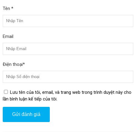
Thiết kế đáng yêu
Tên *
Với hình ảnh của nhân vật Doraemon – một biểu tượng phổ biến
trong văn hóa, giá đỡ mang đến sự đáng yêu và thú vị.
Email
Hình Ảnh Giá Đỡ Điện Thoại Để Bàn ROCK
Doraemon Desktop Foldable Stand
Điện thoại*
Lưu tên của tôi, email, và trang web trong trình duyệt này cho
lần bình luận kế tiếp của tôi.