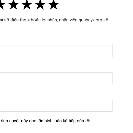
★
★
★
★
★
★
★
★
★
★
★
★
★
★
★
 mẽ đảm bảo điện thoại không bị rơi rớt khi di chuyển.​
ại số điện thoại hoặc lời nhắn, nhân viên quahay.com sẽ
an sát bản đồ hoặc nhận cuộc gọi mà không cần rời mắt
n tích, giữ cho không gian nội thất xe luôn gọn gàng.​
rình duyệt này cho lần bình luận kế tiếp của tôi.