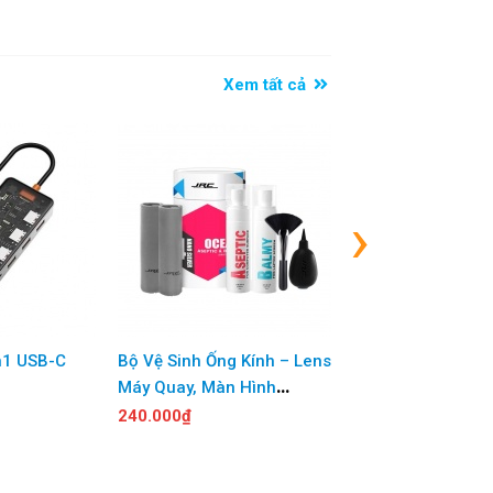
Xem tất cả
›
n1 USB-C
Bộ Vệ Sinh Ống Kính – Lens
Kệ Laptop + quạt t
Máy Quay, Màn Hình
WIWU
Macbook/Laptop
240.000₫
650.000₫