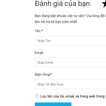
Đánh giá của bạn
Giữ điện thoại chắc chắn:
Lực hút mạnh
Bạn đang băn khoăn cần tư vấn? Vui lòng để l
An toàn khi lái xe:
Giúp bạn dễ dàng qu
liên hệ trả lời bạn sớm nhất
khỏi đường.​
Tên *
Thiết kế nhỏ gọn:
Không chiếm nhiều diệ
Email
Điện thoại*
Lưu tên của tôi, email, và trang web trong t