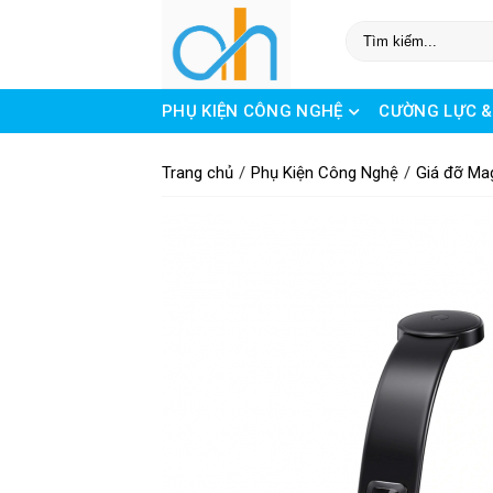
PHỤ KIỆN CÔNG NGHỆ
CƯỜNG LỰC 
ĐỒ ĐỘC - GIÁ TỐT
ĐÈN NGỦ - TRANG
Trang chủ
Phụ Kiện Công Nghệ
Giá đỡ Ma