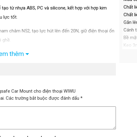
Chất li
ạo từ nhựa ABS, PC và silicone, kết hợp với hợp kim
Chất l
lực tốt.​
Gắn lên
Cánh t
nam châm N52, tạo lực hút lên đến 20N, giữ điện thoại ổn
Bề mặt
 ghề.​
Keo 3m
em thêm
không 
60 độ và điều chỉnh góc nghiêng, giúp bạn dễ dàng điều
hình d
ắc chắn, không để lại vết khi tháo ra, phù hợp để gắn
​
gsafe Car Mount cho điện thoại WIWU
hai. Các trường bắt buộc được đánh dấu *
bị có tính năng MagSafe hoặc sử dụng ốp lưng từ tính.​