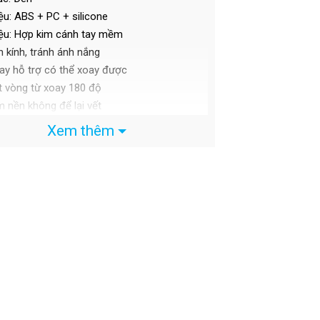
ệu: ABS + PC + silicone
iệu: Hợp kim cánh tay mềm
 kính, tránh ánh nắng
ay hỗ trợ có thể xoay được
 vòng từ xoay 180 độ
 nền không để lại vết
nhăn khi bị gập lên xuống, chuyển đổi màn
Xem thêm
ọc và ngang dễ dàng