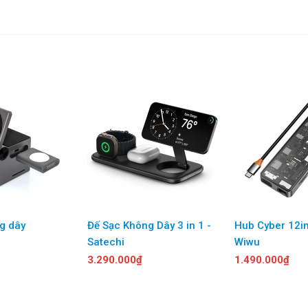
g dây
Đế Sạc Không Dây 3 in 1 -
Hub Cyber 12i
Satechi
Wiwu
3.290.000₫
1.490.000₫