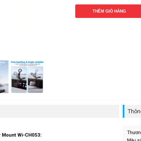
THÊM GIỎ HÀNG
Thông
Thương
r Mount Wi-CH053:
Màu sắ