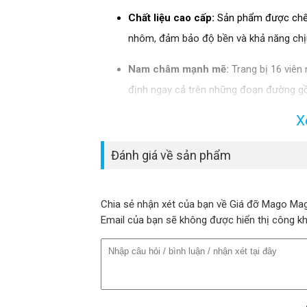
Chất liệu cao cấp:
Sản phẩm được chế t
nhôm, đảm bảo độ bền và khả năng chịu 
Nam châm mạnh mẽ:
Trang bị 16 viên 
định ngay cả trên những đoạn đường gồ
X
Thiết kế linh hoạt:
Giá đỡ có thể xoay 3
chỉnh điện thoại theo ý muốn.​
Đánh giá về sản phẩm
Dễ dàng lắp đặt:
Sử dụng keo dán 3M ch
trên bảng điều khiển hoặc kính chắn gió.
Chia sẻ nhận xét của bạn về Giá đỡ Mago Ma
Email của bạn sẽ không được hiển thị công k
Tương thích rộng rãi:
Hỗ trợ các thiết 
Tính năng nổi bật: