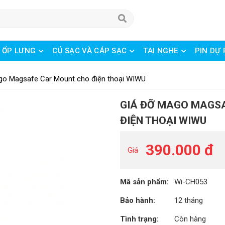
& ỐP LƯNG
CỦ SẠC VÀ CÁP SẠC
TAI NGHE
PIN DỰ
 TRÍ
BÀN PHÍM & CHUỘT
DỊCH VỤ HỒ SƠ
go Magsafe Car Mount cho điện thoại WIWU
GIÁ ĐỠ MAGO MAGS
ĐIỆN THOẠI WIWU
390.000 đ
Giá
Mã sản phẩm:
Wi-CH053
Bảo hành:
12 tháng
Tình trạng:
Còn hàng