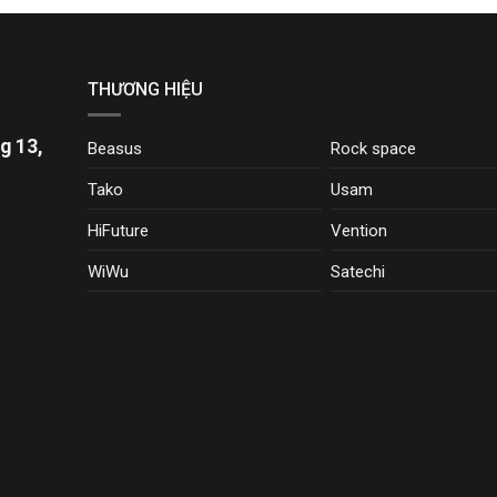
THƯƠNG HIỆU
g 13,
Beasus
Rock space
Tako
Usam
HiFuture
Vention
WiWu
Satechi