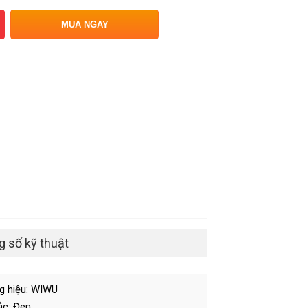
MUA NGAY
 số kỹ thuật
 hiệu: WIWU
c: Đen